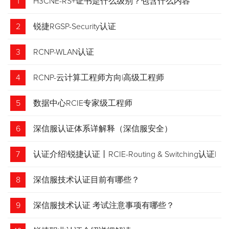
1
H3CNE-RS+证书是什么级别？包含什么内容
2
锐捷RGSP-Security认证
3
RCNP-WLAN认证
4
RCNP-云计算工程师方向|高级工程师
5
数据中心RCIE专家级工程师
6
深信服认证体系详解释（深信服安全）
7
认证介绍|锐捷认证丨RCIE-Routing & Switching认证|
专家级网络工程师
8
深信服技术认证目前有哪些？
9
深信服技术认证 考试注意事项有哪些？