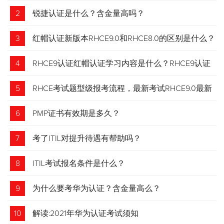
2
锐捷认证是什么？含金量高吗？
3
红帽认证新版本RHCE9.0和RHCE8.0的区别是什么？
4
RHCE9认证红帽认证学习内容是什么？RHCE9认证
介绍
5
RHCE考试题型级报考流程，最新考试RHCE9.0最新
考试 变化请悉知
6
PMP证书有效期是多久？
7
考了ITIL对提升待遇有帮助吗？
8
ITIL考试报名条件是什么？
9
为什么要考华为认证？含金量高么？
10
解读:2021年华为认证考试须知