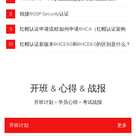
8
锐捷RGSP-Security认证
9
红帽认证申请流程|如何申请RHCA（红帽认证架构
师）证书？申请步骤请收藏！
10
红帽认证新版本RHCE9.0和RHCE8.0的区别是什么？
开班 & 心得 & 战报
开班计划 + 学员心得 + 考试战报
开班计划
更多