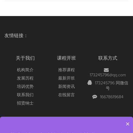
友情链接：
关于我们
课程开班
联系方式
机构简介
推荐课程
173245796@qq.com
发展历程
最新开班
173245796 同微信
培训优势
新闻资讯
号
联系我们
在线留言
16678619684
招贤纳士
×
Copyright © 2026 All Rights Reserved
【官网】青岛尚文网络/锐捷