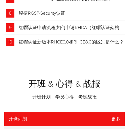
8
锐捷RGSP-Security认证
9
红帽认证申请流程|如何申请RHCA（红帽认证架构
师）证书？申请步骤请收藏！
10
红帽认证新版本RHCE9.0和RHCE8.0的区别是什么？
开班 & 心得 & 战报
开班计划 + 学员心得 + 考试战报
开班计划
更多