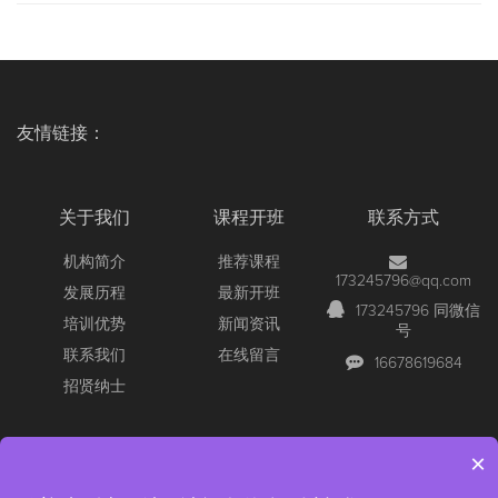
友情链接：
关于我们
课程开班
联系方式
机构简介
推荐课程
173245796@qq.com
发展历程
最新开班
173245796 同微信
培训优势
新闻资讯
号
联系我们
在线留言
16678619684
招贤纳士
×
Copyright © 2026 All Rights Reserved
【官网】青岛尚文网络/锐捷