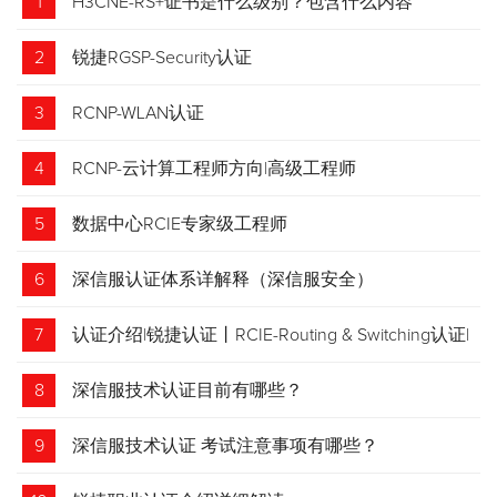
1
H3CNE-RS+证书是什么级别？包含什么内容
2
锐捷RGSP-Security认证
3
RCNP-WLAN认证
4
RCNP-云计算工程师方向|高级工程师
5
数据中心RCIE专家级工程师
6
深信服认证体系详解释（深信服安全）
7
认证介绍|锐捷认证丨RCIE-Routing & Switching认证|
专家级网络工程师
8
深信服技术认证目前有哪些？
9
深信服技术认证 考试注意事项有哪些？