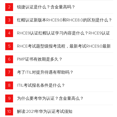
2
锐捷认证是什么？含金量高吗？
3
红帽认证新版本RHCE9.0和RHCE8.0的区别是什么？
4
RHCE9认证红帽认证学习内容是什么？RHCE9认证
介绍
5
RHCE考试题型级报考流程，最新考试RHCE9.0最新
考试 变化请悉知
6
PMP证书有效期是多久？
7
考了ITIL对提升待遇有帮助吗？
8
ITIL考试报名条件是什么？
9
为什么要考华为认证？含金量高么？
10
解读:2021年华为认证考试须知