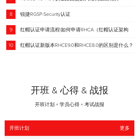
8
锐捷RGSP-Security认证
9
红帽认证申请流程|如何申请RHCA（红帽认证架构
师）证书？申请步骤请收藏！
10
红帽认证新版本RHCE9.0和RHCE8.0的区别是什么？
开班 & 心得 & 战报
开班计划 + 学员心得 + 考试战报
开班计划
更多