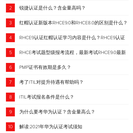
2
锐捷认证是什么？含金量高吗？
3
红帽认证新版本RHCE9.0和RHCE8.0的区别是什么？
4
RHCE9认证红帽认证学习内容是什么？RHCE9认证
介绍
5
RHCE考试题型级报考流程，最新考试RHCE9.0最新
考试 变化请悉知
6
PMP证书有效期是多久？
7
考了ITIL对提升待遇有帮助吗？
8
ITIL考试报名条件是什么？
9
为什么要考华为认证？含金量高么？
10
解读:2021年华为认证考试须知