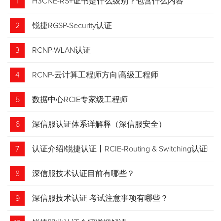
1
H3CNE-RS+证书是什么级别？包含什么内容
2
锐捷RGSP-Security认证
3
RCNP-WLAN认证
4
RCNP-云计算工程师方向|高级工程师
5
数据中心RCIE专家级工程师
6
深信服认证体系详解释（深信服安全）
7
认证介绍|锐捷认证丨RCIE-Routing & Switching认证|
专家级网络工程师
8
深信服技术认证目前有哪些？
9
深信服技术认证 考试注意事项有哪些？