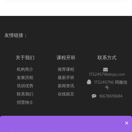
友情链接：
关于我们
课程开班
联系方式
机构简介
推荐课程
173245796@qq.com
发展历程
最新开班
173245796 同微信
培训优势
新闻资讯
号
联系我们
在线留言
16678619684
招贤纳士
×
Copyright © 2026 All Rights Reserved
【官网】青岛尚文网络/锐捷