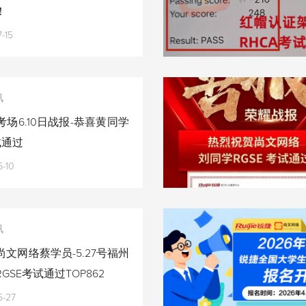
！
-15
讯
场6.10日战报-恭喜黄同学
试通过
-10
讯
文网络蔡学员-5.27号福州
GSE考试通过TOP862
5-27