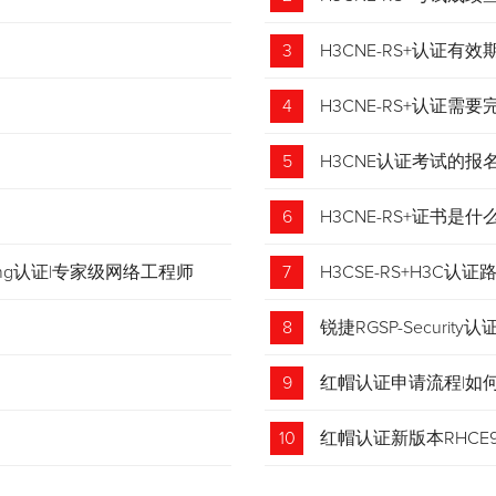
3
H3CNE-RS+认证有
4
H3CNE-RS+认证
5
H3CNE认证考试的
6
H3CNE-RS+证书
tching认证|专家级网络工程师
7
H3CSE-RS+H3C
8
锐捷RGSP-Security认
9
红帽认证申请流程|如
收藏！
10
红帽认证新版本RHCE9