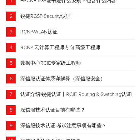
1
H3CNE-RS+证书是什么级别？包含什么内容
2
锐捷RGSP-Security认证
3
RCNP-WLAN认证
4
RCNP-云计算工程师方向|高级工程师
5
数据中心RCIE专家级工程师
6
深信服认证体系详解释（深信服安全）
7
认证介绍|锐捷认证丨RCIE-Routing & Switching认证|
专家级网络工程师
8
深信服技术认证目前有哪些？
9
深信服技术认证 考试注意事项有哪些？