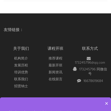
友情链接：
关于我们
课程开班
联系方式
机构简介
推荐课程
173245796@qq.com
发展历程
最新开班
173245796 同微信
培训优势
新闻资讯
号
联系我们
在线留言
16678619684
招贤纳士
×
Copyright © 2026 All Rights Reserved
【官网】青岛尚文网络/锐捷