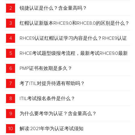
2
锐捷认证是什么？含金量高吗？
3
红帽认证新版本RHCE9.0和RHCE8.0的区别是什么？
4
RHCE9认证红帽认证学习内容是什么？RHCE9认证
介绍
5
RHCE考试题型级报考流程，最新考试RHCE9.0最新
考试 变化请悉知
6
PMP证书有效期是多久？
7
考了ITIL对提升待遇有帮助吗？
8
ITIL考试报名条件是什么？
9
为什么要考华为认证？含金量高么？
10
解读:2021年华为认证考试须知