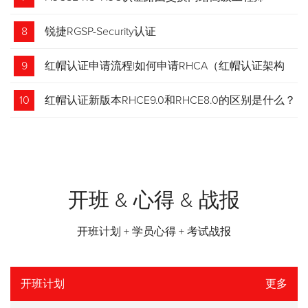
8
锐捷RGSP-Security认证
9
红帽认证申请流程|如何申请RHCA（红帽认证架构
师）证书？申请步骤请收藏！
10
红帽认证新版本RHCE9.0和RHCE8.0的区别是什么？
开班 & 心得 & 战报
开班计划 + 学员心得 + 考试战报
开班计划
更多